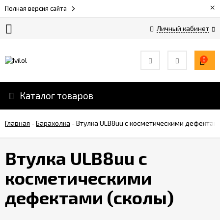
×
Полная версия сайта
Личный кабинет
Оплата
и
0
скидки
Каталог товаров
Услуги
3D-
печати
Главная
-
Барахолка
-
Втулка ULB8uu с косметическими дефектами
Обратная
Втулка ULB8uu с
связь
косметическими
Вакансии
дефектами (сколы)
Дилеры