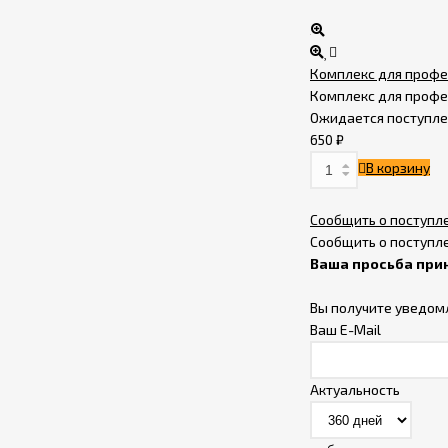
Термистор в гильзе
HT-NTC100K (длина
провода 60 мм с
175
₽
разъёмом Molex 2p
Комплекс для профе
3.0 мм F)
Комплекс для профе
Линейный
Ожидается поступл
подшипник YTP
LM6LUU
650
₽
240
₽
В корзину
Пластик для 3D-
принтера MY3D.ART
Сообщить о поступл
PETG Carbon 1.75мм,
Сообщить о поступл
1 750
₽
1кг.
Ваша просьба при
Пластик для 3D-
Вы получите уведом
принтера MY3D.ART
Ваш E-Mail
PETG красный
1 140
₽
1 690
₽
прозрачный 1.75мм,
1кг.
Актуальность
Линейный
подшипник YTP
LMK12LUU
390
₽