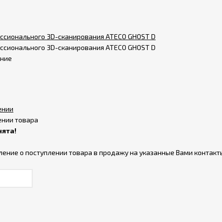
ссионального 3D-сканирования ATECO GHOST D
ссионального 3D-сканирования ATECO GHOST D
ение
ении
ении товара
нята!
ление о поступлении товара в продажу на указанные Вами контакт