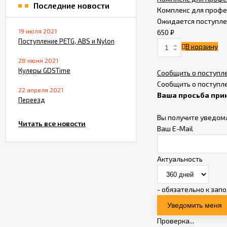
255
₽
Последние новости
Комплекс для профе
Ожидается поступл
Пластик для 3D-
19 июля 2021
650
₽
принтера MY3D.ART
Поступление PETG, ABS и Nylon
В корзину
PETG оранжевый
1 140
₽
1 690
₽
1.75мм, 1кг.
28 июня 2021
Кулеры GDSTime
Сообщить о поступл
Пластик для 3D-
Сообщить о поступл
принтера MY3D.ART
22 апреля 2021
Ваша просьба при
PETG золотой
Переезд
1 140
₽
1 690
₽
металлик 1.75мм, 1кг.
Вы получите уведом
Читать все новости
Ваш E-Mail
Пластик для 3D-
принтера MY3D.ART
PETG темно-зеленый
1 140
₽
1 690
₽
прозрачный 1.75мм,
Актуальность
1кг.
Термистор в гильзе
HT-NTC100K (длина
- обязательно к зап
провода 70мм с
175
₽
разъёмом Molex 2p
3.0mm-F)
Проверка...