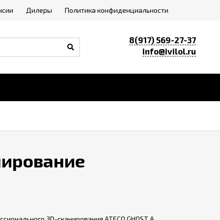
нсии
Дилеры
Политика конфиденциальности
8(917) 569-27-37
info@ivilol.ru
нирование
ссионального 3D-сканирования ATECO GHOST A