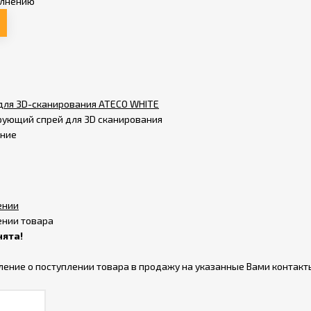
олнению
ля 3D-сканирования ATECO WHITE
ующий спрей для 3D сканирования
ение
ении
ении товара
нята!
ление о поступлении товара в продажу на указанные Вами контакт