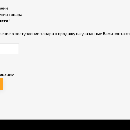
ении
ении товара
нята!
ление о поступлении товара в продажу на указанные Вами контакт
олнению