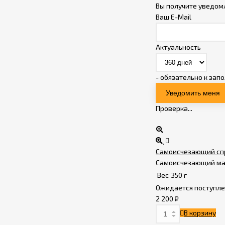
Вы получите уведом
Ваш E-Mail
Актуальность
- обязательно к зап
Проверка...
Самоисчезающий спр
Самоисчезающий ма
Вес
350 г
Ожидается поступл
2 200
₽
В корзину