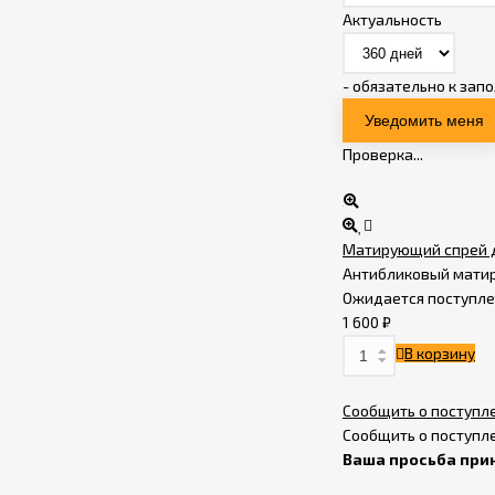
подшипник YTP
Актуальность
LM8UU
150
₽
- обязательно к зап
Линейный
подшипник YTP
LM6UU
150
₽
Проверка...
Пластик для 3D-
принтера MY3D.ART
PETG белый 1.75мм,
Матирующий спрей д
1 140
₽
1 690
₽
1кг.
Антибликовый матир
Ожидается поступл
Нагревательный
1 600
₽
элемент 24В 50Вт (с
разъёмом XT30U-F,
В корзину
255
₽
salamandra Hot End)
Сообщить о поступл
Драйвер шагового
Сообщить о поступл
двигателя TMC2209
Ваша просьба при
v2 Makerbase
390
₽