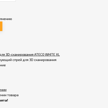
олнению
ля 3D-сканирования ATECO WHITE XL
ующий спрей для 3D сканирования
ение
ении
ении товара
нята!