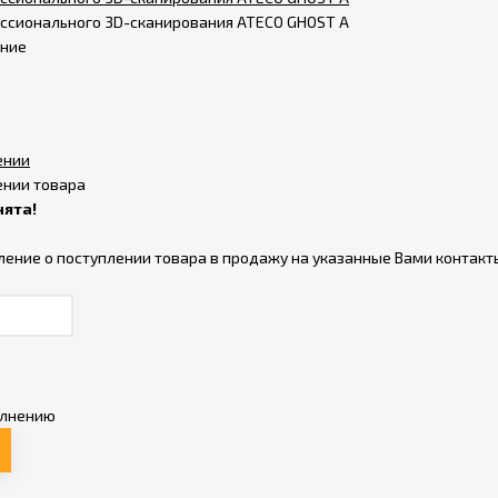
ссионального 3D-сканирования ATECO GHOST A
ение
ении
ении товара
нята!
ление о поступлении товара в продажу на указанные Вами контакт
олнению