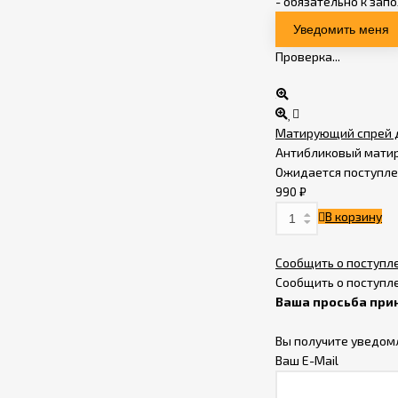
- обязательно к зап
Линейный
подшипник YTP
Проверка...
LM8LUU
350
₽
Filamentarno! MABS
Матирующий спрей д
STANDART Синий
Антибликовый матир
прозрачный 1.75 мм
2 258
₽
Ожидается поступл
(0.75 кг)
990
₽
Пластик для 3D-
В корзину
принтера MY3D.ART
PLA белый 1.75мм, 1кг.
1 353
₽
1 990
₽
Сообщить о поступл
Сообщить о поступл
Пластик для 3D-
Ваша просьба при
принтера MY3D.ART
PETG черный 1.75мм,
Вы получите уведом
1 140
₽
1 690
₽
1кг.
Ваш E-Mail
Линейный