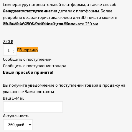
температуру нагревательной платформы, а также способ
нанесения состава и снятия детали с платформы. Более
Ожидается поступление
Политика
подробно о характеристиках клеев для 3D-печати можете
конфиденциальности
ознакомиться в описании к товарам.
3D GLUE ACCESS GLUE Клей для 3D-печати 250 мл
220
₽
В корзину
Сообщить о поступлении
Сообщить о поступлении товара
Ваша просьба принята!
Вы получите уведомление о поступлении товара в продажу на
указанные Вами контакты
Ваш E-Mail
Актуальность