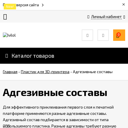
×
Полная версия сайта
New!
New!
New!
Личный кабинет
Оплата
и
0
скидки
Каталог товаров
Услуги
3D-
печати
Главная
-
Пластик для 3D-принтера
-
Адгезивные составы
Обратная
Адгезивные составы
связь
Для эффективного приклеивания первого слоя к печатной
Вакансии
платформе применяются разные адгезивные составы.
Адгезивный состав подбирается в зависимости от типа
Дилеры
используемого пластика. Разные адгезивы требуют разную