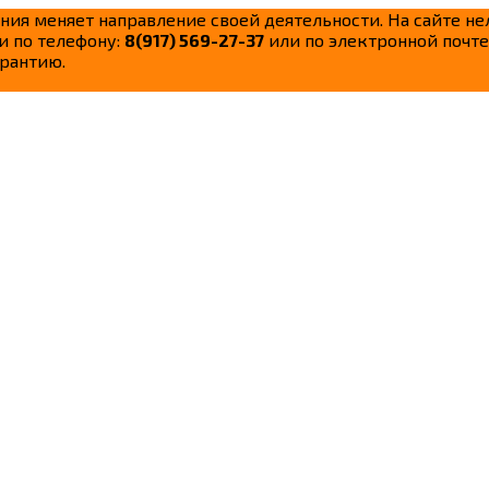
ания меняет направление своей деятельности. На сайте н
и по телефону:
8(917) 569-27-37
или по электронной почте
рантию.