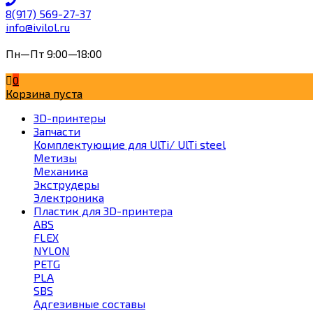
8(917) 569-27-37
info@ivilol.ru
Пн—Пт 9:00—18:00
0
Корзина пуста
3D-принтеры
Запчасти
Комплектующие для UlTi/ UlTi steel
Метизы
Механика
Экструдеры
Электроника
Пластик для 3D-принтера
ABS
FLEX
NYLON
PETG
PLA
SBS
Адгезивные составы