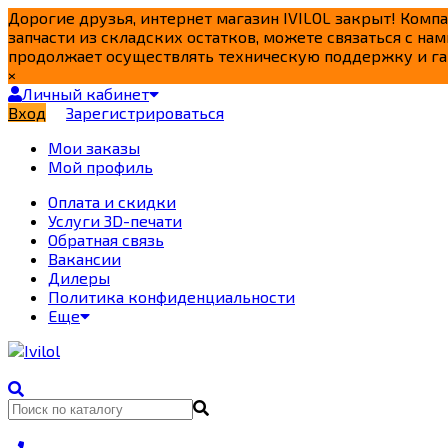
Дорогие друзья, интернет магазин IVILOL закрыт! Комп
запчасти из складских остатков, можете связаться с нам
продолжает осуществлять техническую поддержку и га
×
Личный кабинет
Вход
Зарегистрироваться
Мои заказы
Мой профиль
Оплата и скидки
Услуги 3D-печати
Обратная связь
Вакансии
Дилеры
Политика конфиденциальности
Еще