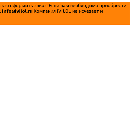
ельзя оформить заказ. Если вам необходимо приобрести
:
info@ivilol.ru
Компания IVILOL не исчезает и