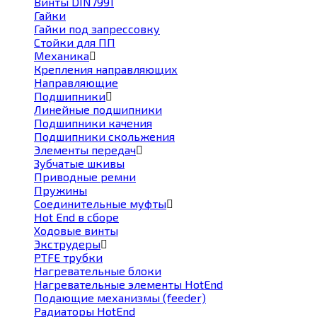
Винты DIN7991
Гайки
Гайки под запрессовку
Стойки для ПП
Механика
Крепления направляющих
Направляющие
Подшипники
Линейные подшипники
Подшипники качения
Подшипники скольжения
Элементы передач
Зубчатые шкивы
Приводные ремни
Пружины
Соединительные муфты
Hot End в сборе
Ходовые винты
Экструдеры
PTFE трубки
Нагревательные блоки
Нагревательные элементы HotEnd
Подающие механизмы (feeder)
Радиаторы HotEnd