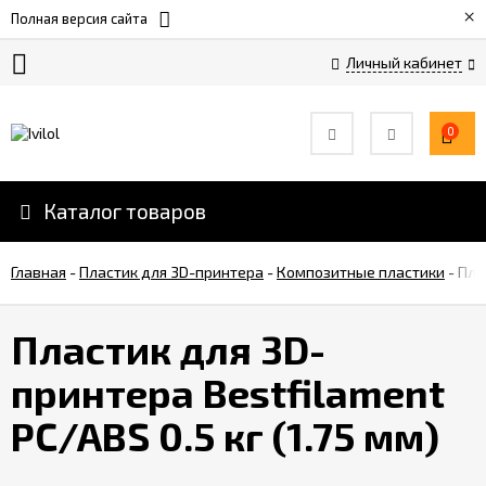
×
Полная версия сайта
Личный кабинет
Оплата
и
0
скидки
Каталог товаров
Услуги
3D-
печати
Главная
-
Пластик для 3D-принтера
-
Композитные пластики
-
Пла
Обратная
Пластик для 3D-
связь
принтера Bestfilament
Вакансии
PC/ABS 0.5 кг (1.75 мм)
Дилеры