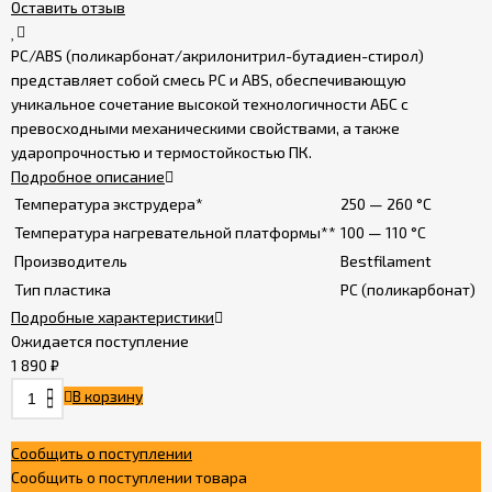
Оставить отзыв
Политика
PC/ABS (поликарбонат/акрилонитрил-бутадиен-стирол)
конфиденциальности
представляет собой смесь PC и ABS, обеспечивающую
уникальное сочетание высокой технологичности АБС с
превосходными механическими свойствами, а также
ударопрочностью и термостойкостью ПК.
Подробное описание
Температура экструдера*
250 — 260 °C
Температура нагревательной платформы**
100 — 110 °C
Производитель
Bestfilament
Тип пластика
PC (поликарбонат)
Подробные характеристики
Ожидается поступление
1 890
₽
В корзину
Сообщить о поступлении
Сообщить о поступлении товара