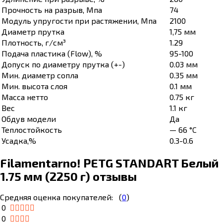
Прочность на разрыв, Мпа
74
Модуль упругости при растяжении, Мпа
2100
Диаметр прутка
1,75 мм
Плотность, г/см³
1.29
Подача пластика (Flow), %
95-100
Допуск по диаметру прутка (+-)
0.03 мм
Мин. диаметр сопла
0.35 мм
Мин. высота слоя
0.1 мм
Масса нетто
0.75 кг
Вес
1.1 кг
Обдув модели
Да
Теплостойкость
— 66 °C
Усадка,%
0.3-0.6
Filamentarno! PETG STANDART Белый
1.75 мм (2250 г) отзывы
Средняя оценка покупателей:
(
0
)
0
0