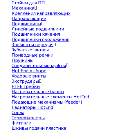
Стойки для ПП
Механика
Крепления направляющих
Направляющие
Подшипники
Линейные подшипники
Подшипники качения
Подшипники скольжения
Элементы передач
Зубчатые шкивы
Приводные ремни
Пружины
Соединительные муфты
Hot End в сборе
Ходовые винты
Экструдеры
PTFE трубки
Нагревательные блоки
Нагревательные элементы HotEnd
Подающие механизмы (feeder)
Радиаторы HotEnd
Сопла
Термобарьеры
Фитинги
Шкивы подачи пластика