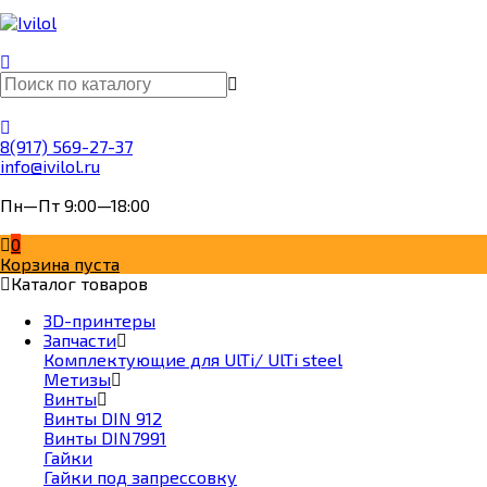
8(917) 569-27-37
info@ivilol.ru
Пн—Пт 9:00—18:00
0
Корзина пуста
Каталог товаров
3D-принтеры
Запчасти
Комплектующие для UlTi/ UlTi steel
Метизы
Винты
Винты DIN 912
Винты DIN7991
Гайки
Гайки под запрессовку