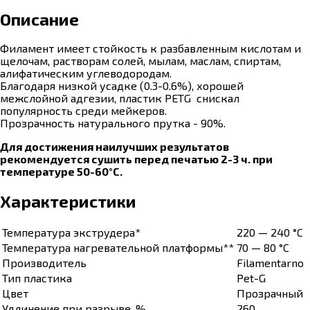
Описание
Филамент имеет стойкость к разбавленным кислотам и
щелочам, растворам солей, мылам, маслам, спиртам,
алифатическим углеводородам.
Благодаря низкой усадке (0.3-0.6%), хорошей
межслойной адгезии, пластик PETG снискал
популярность среди мейкеров.
Прозрачность натурального прутка - 90%.
Для достижения наилучших результатов
рекомендуется сушить перед печатью 2-3 ч. при
температуре 50-60°С.
Характеристики
Температура экструдера*
220 — 240 °C
Температура нагревательной платформы**
70 — 80 °C
Производитель
Filamentarno
Тип пластика
Pet-G
Цвет
Прозрачный
Удлинение при разрыве, %
260