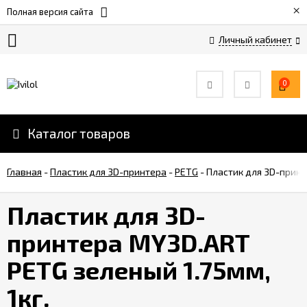
×
Полная версия сайта
Личный кабинет
Оплата
и
0
скидки
Каталог товаров
Услуги
3D-
печати
Главная
-
Пластик для 3D-принтера
-
PETG
-
Пластик для 3D-принт
Обратная
Пластик для 3D-
связь
принтера MY3D.ART
Вакансии
PETG зеленый 1.75мм,
1кг.
Дилеры