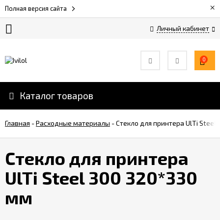
×
Полная версия сайта
Личный кабинет
Оплата
и
0
скидки
Каталог товаров
Услуги
3D-
печати
Главная
-
Расходные материалы
-
Стекло для принтера UlTi Steel
Обратная
Стекло для принтера
связь
UlTi Steel 300 320*330
Вакансии
мм
Дилеры