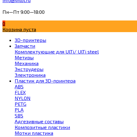
info@ivilol.ru
Пн—Пт 9:00—18:00
0
Корзина пуста
3D-принтеры
Запчасти
Комплектующие для UlTi/ UlTi steel
Метизы
Механика
Экструдеры
Электроника
Пластик для 3D-принтера
ABS
FLEX
NYLON
PETG
PLA
SBS
Адгезивные составы
Композитные пластики
Мотки пластика