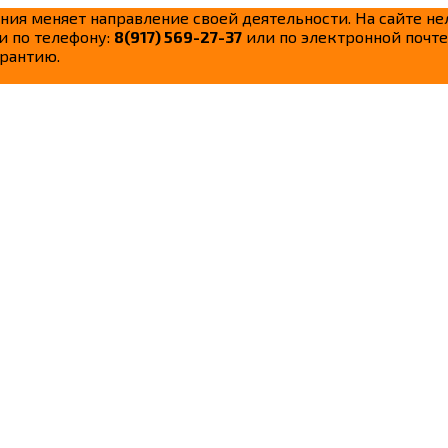
ания меняет направление своей деятельности. На сайте н
и по телефону:
8(917) 569-27-37
или по электронной почте
рантию.