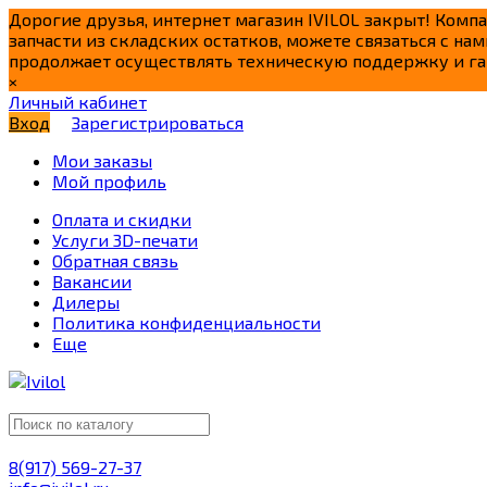
Дорогие друзья, интернет магазин IVILOL закрыт! Комп
запчасти из складских остатков, можете связаться с нам
продолжает осуществлять техническую поддержку и га
×
Личный кабинет
Вход
Зарегистрироваться
Мои заказы
Мой профиль
Оплата и скидки
Услуги 3D-печати
Обратная связь
Вакансии
Дилеры
Политика конфиденциальности
Еще
8(917) 569-27-37