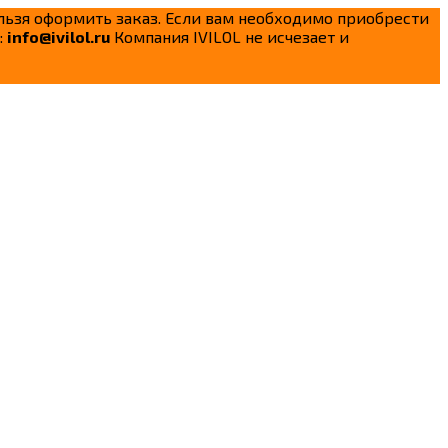
ельзя оформить заказ. Если вам необходимо приобрести
:
info@ivilol.ru
Компания IVILOL не исчезает и