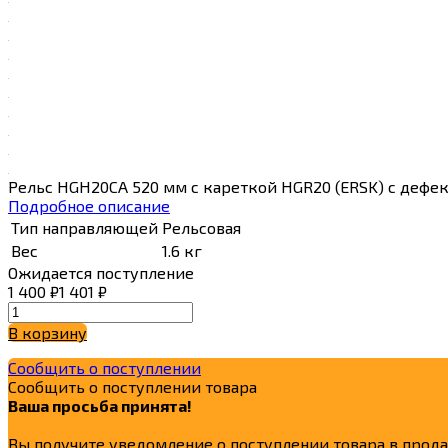
Рельс HGH20CA 520 мм с кареткой HGR20 (ERSK) с дефек
Подробное описание
Тип направляющей
Рельсовая
Вес
1.6 кг
Ожидается поступление
1 400
₽
1 401
₽
В корзину
Сообщить о поступлении
Сообщить о поступлении товара
Ваша просьба принята!
Вы получите уведомление о поступлении товара в прод