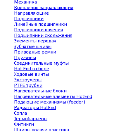
Механика
Крепления направляющих
Направляющие
Подшипники
Линейные подшипники
Подшипники качения
Подшипники скольжения
Элементы передач
Зубчатые шкивы
Приводные ремни
Пружины
Соединительные муфты
Hot End в сборе
Ходовые винты
Экструдеры
PTFE трубки
Нагревательные блоки
Нагревательные элементы HotEnd
Подающие механизмы (feeder)
Радиаторы HotEnd
Сопла
Термобарьеры
Фитинги
Шкивы подачи пластика