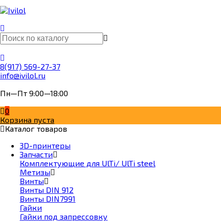
8(917) 569-27-37
info@ivilol.ru
Пн—Пт 9:00—18:00
0
Корзина пуста
Каталог товаров
3D-принтеры
Запчасти
Комплектующие для UlTi/ UlTi steel
Метизы
Винты
Винты DIN 912
Винты DIN7991
Гайки
Гайки под запрессовку