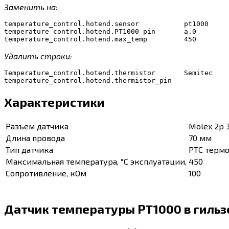
Заменить на:
temperature_control.hotend.sensor           pt1000     
temperature_control.hotend.PT1000_pin       a.0        
Удалить строки:
Temperature_control.hotend.thermistor       Semitec    
temperature_control.hotend.thermistor_pin
Характеристики
Разъем датчика
Molex 2p 
Длина провода
70 мм
Тип датчика
PTC терм
Максимальная температура, °C эксплуатации,
450
Сопротивление, кОм
100
Датчик температуры PT1000 в гильз