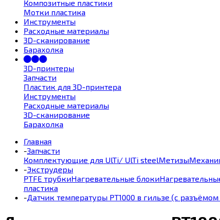
Композитные пластики
Мотки пластика
Инструменты
Расходные материалы
3D-сканирование
Барахолка
3D-принтеры
Запчасти
Пластик для 3D-принтера
Инструменты
Расходные материалы
3D-сканирование
Барахолка
Главная
-
Запчасти
Комплектующие для UlTi/ UlTi steel
Метизы
Механи
-
Экструдеры
PTFE трубки
Нагревательные блоки
Нагревательны
пластика
-
Датчик температуры PT1000 в гильзе (с разъёмом