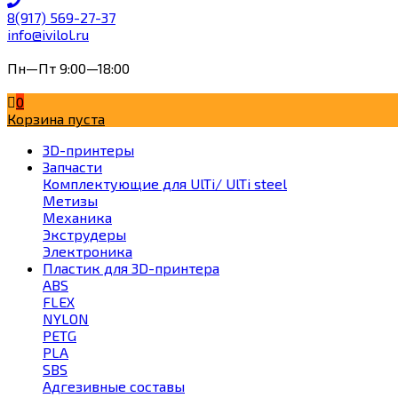
8(917) 569-27-37
info@ivilol.ru
Пн—Пт 9:00—18:00
0
Корзина пуста
3D-принтеры
Запчасти
Комплектующие для UlTi/ UlTi steel
Метизы
Механика
Экструдеры
Электроника
Пластик для 3D-принтера
ABS
FLEX
NYLON
PETG
PLA
SBS
Адгезивные составы