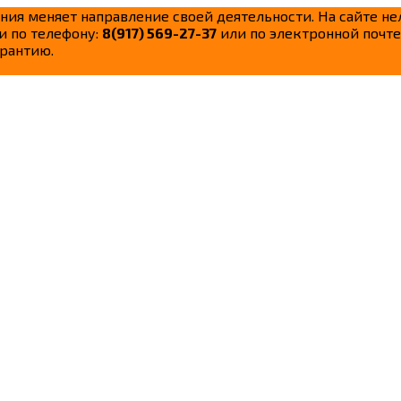
ания меняет направление своей деятельности. На сайте н
и по телефону:
8(917) 569-27-37
или по электронной почте
рантию.