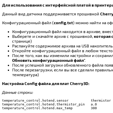
Для использования с интерфейсной платой в принтерах
Данный вид датчика поддерживается прошивкой
Cherr
Конфигурационный файл (
config.txt
) можно найти на оф
Конфигурационный файл находится в архиве, вмес
Выберете и скачайте архив с прошивкой,
которая 
странице)
Распакуйте содержимое архива на USB накопитель 
Откройте конфигурационный файл в любом тексто
После того, как вы изменили настройки и сохрани
Обновить конфигурационный файл
".
После успешной загрузки обновленного файла появи
После перезагрузки, если вы все сделали правильн
температура)
Настройка Config файла для плат Cherry3D:
Данные строки:
temperature_control.hotend.sensor           thermistor 
temperature_control.hotend.thermistor_pin   a.0        