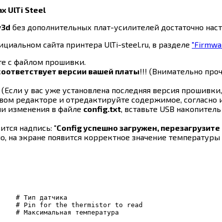
 UlTi Steel
y3d
без дополнительных плат-усилителей достаточно нас
ициальном сайта принтера UlTi-steel.ru, в разделе
"Firmwa
те с файлом прошивки.
соответствует версии вашей платы
!!! (Внимательно пр
(Если у вас уже установлена последняя версия прошивки,
вом редакторе и отредактируйте содержимое, согласно 
ли изменения в файле
config.txt
, вставьте USB накопитель
тся надпись: "
Config успешно загружен, перезагрузите
о, на экране появится корректное значение температуры
    # Тип датчика

    # Pin for the thermistor to read
