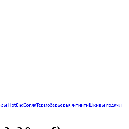
оры HotEnd
Сопла
Термобарьеры
Фитинги
Шкивы подачи