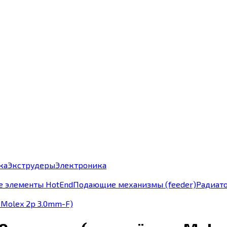
ка
Экструдеры
Электроника
е элементы HotEnd
Подающие механизмы (feeder)
Радиат
 Molex 2p 3.0mm-F)