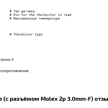
     # Тип датчика

     # Pin for the thermistor to read

     # Thermistor type

3.0mm-F
осопротивление
е (с разъёмом Molex 2p 3.0mm-F) отз