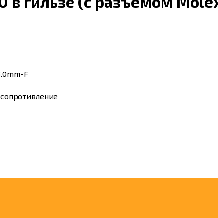
 в гильзе (с разъёмом Mole
3.0mm-F
осопротивление