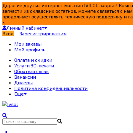
Дорогие друзья, интернет магазин IVILOL закрыт! Комп
запчасти из складских остатков, можете связаться с нам
продолжает осуществлять техническую поддержку и га
×
Личный кабинет
Вход
Зарегистрироваться
Мои заказы
Мой профиль
Оплата и скидки
Услуги 3D-печати
Обратная связь
Вакансии
Дилеры
Политика конфиденциальности
Еще