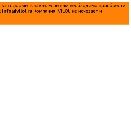
ельзя оформить заказ. Если вам необходимо приобрести
:
info@ivilol.ru
Компания IVILOL не исчезает и