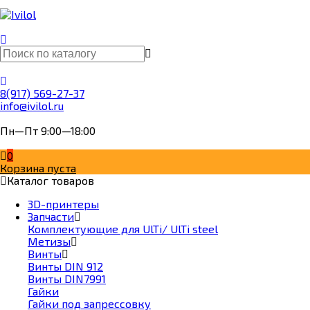
8(917) 569-27-37
info@ivilol.ru
Пн—Пт 9:00—18:00
0
Корзина пуста
Каталог товаров
3D-принтеры
Запчасти
Комплектующие для UlTi/ UlTi steel
Метизы
Винты
Винты DIN 912
Винты DIN7991
Гайки
Гайки под запрессовку