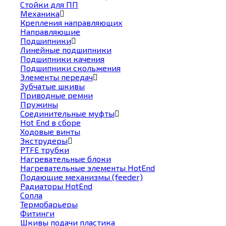
Стойки для ПП
Механика
Крепления направляющих
Направляющие
Подшипники
Линейные подшипники
Подшипники качения
Подшипники скольжения
Элементы передач
Зубчатые шкивы
Приводные ремни
Пружины
Соединительные муфты
Hot End в сборе
Ходовые винты
Экструдеры
PTFE трубки
Нагревательные блоки
Нагревательные элементы HotEnd
Подающие механизмы (feeder)
Радиаторы HotEnd
Сопла
Термобарьеры
Фитинги
Шкивы подачи пластика