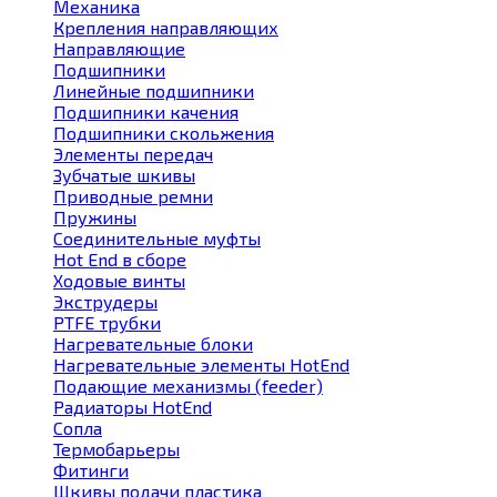
Механика
Крепления направляющих
Направляющие
Подшипники
Линейные подшипники
Подшипники качения
Подшипники скольжения
Элементы передач
Зубчатые шкивы
Приводные ремни
Пружины
Соединительные муфты
Hot End в сборе
Ходовые винты
Экструдеры
PTFE трубки
Нагревательные блоки
Нагревательные элементы HotEnd
Подающие механизмы (feeder)
Радиаторы HotEnd
Сопла
Термобарьеры
Фитинги
Шкивы подачи пластика